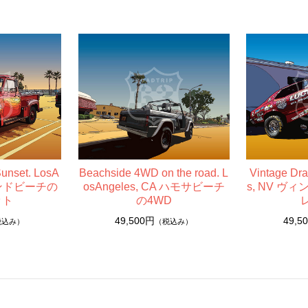
unset. LosA
Beachside 4WD on the road. L
Vintage Dr
レドンドビーチの
osAngeles, CA ハモサビーチ
s, NV 
ット
の4WD
49,500円
49,5
税込み）
（税込み）