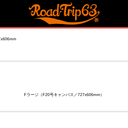
7x606mm
Fラージ（F20号キャンバス／727x606mm）