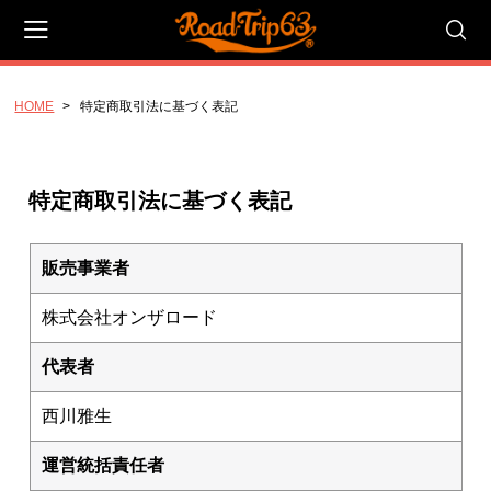
HOME
特定商取引法に基づく表記
会員登録
マイページ
カート
CATEGORY
特定商取引法に基づく表記
キャンバスアート_Pサイズ
P20号_ラージ_727x530mm
販売事業者
P10号_スタンダード 530x410mm
株式会社オンザロード
P4号 コンパクト 333x220mm
代表者
キャンバスアート_Fサイズ
西川雅生
F20号 ラージ 727x606mm
F10号 スタンダード 530x455mm
運営統括責任者