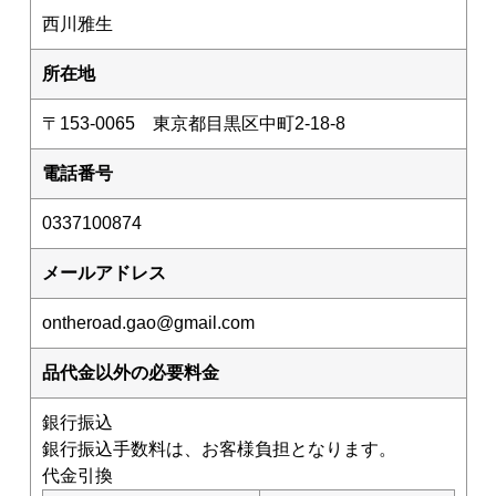
F4号 コンパクト 333x242mm
西川雅生
ウッディーアート Woody Art
所在地
A4サイズ
〒153-0065 東京都目黒区中町2-18-8
ポストカード
電話番号
ポストカードセット
ポストカードブック（書籍）
0337100874
アパレル
メールアドレス
ontheroad.gao@gmail.com
品代金以外の必要料金
銀行振込
銀行振込手数料は、お客様負担となります。
代金引換