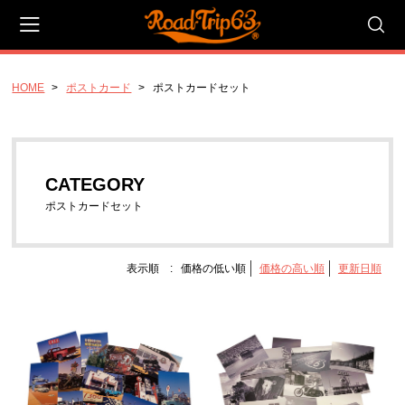
HOME
ポストカード
ポストカードセット
会員登録
マイページ
カート
CATEGORY
CATEGORY
キャンバスアート_Pサイズ
ポストカードセット
P20号_ラージ_727x530mm
P10号_スタンダード 530x410mm
表示順 :
価格の低い順
価格の高い順
更新日順
P4号 コンパクト 333x220mm
キャンバスアート_Fサイズ
F20号 ラージ 727x606mm
F10号 スタンダード 530x455mm