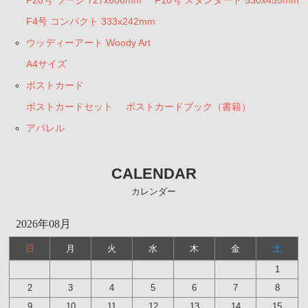
F20号 ラージ 727x606mm
F10号 スタンダード 530x455mm
F4号 コンパクト 333x242mm
ウッディーアート Woody Art
A4サイズ
ポストカード
ポストカードセット
ポストカードブック（書籍）
アパレル
CALENDAR
カレンダー
2026年08月
日
月
火
水
木
金
土
1
2
3
4
5
6
7
8
9
10
11
12
13
14
15